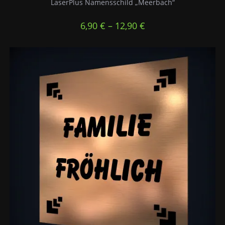
LaserPlus Namensschild „Meerbach“
6,90
€
–
12,90
€