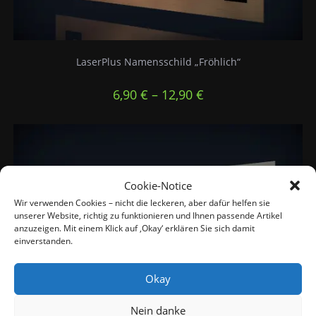
LaserPlus Namensschild „Fröhlich“
6,90
€
–
12,90
€
Cookie-Notice
Wir verwenden Cookies – nicht die leckeren, aber dafür helfen sie
unserer Website, richtig zu funktionieren und Ihnen passende Artikel
anzuzeigen. Mit einem Klick auf ‚Okay‘ erklären Sie sich damit
einverstanden.
Okay
Nein danke