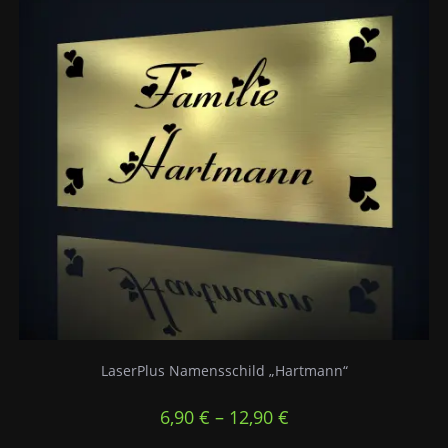
LaserPlus Namensschild „Hartmann“
6,90
€
–
12,90
€