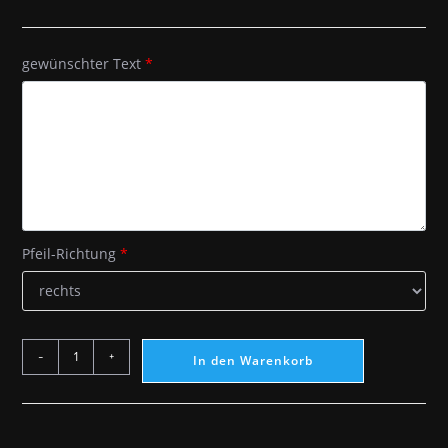
gewünschter Text
*
Pfeil-Richtung
*
-
+
In den Warenkorb