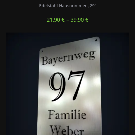
Edelstahl Hausnummer „29“
21,90
€
–
39,90
€