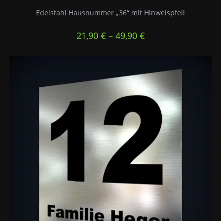
Edelstahl Hausnummer „36“ mit Hinweispfeil
21,90
€
–
49,90
€