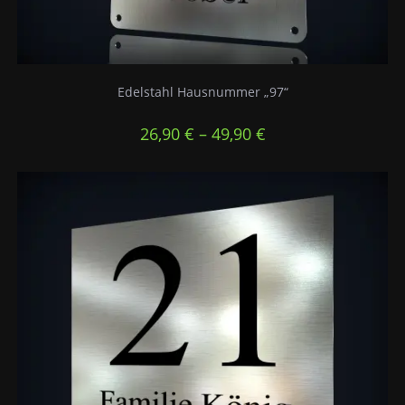
Edelstahl Hausnummer „97“
26,90
€
–
49,90
€